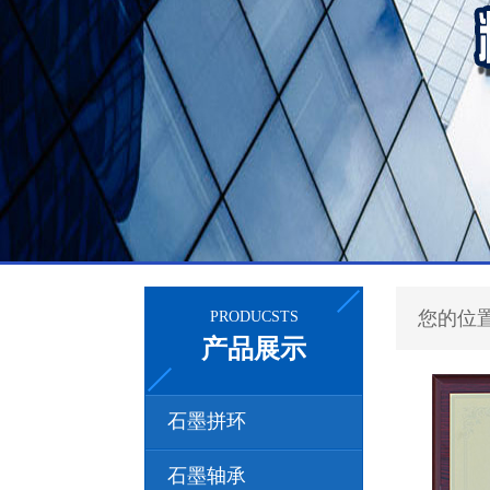
您的位
PRODUCSTS
产品展示
石墨拼环
石墨轴承