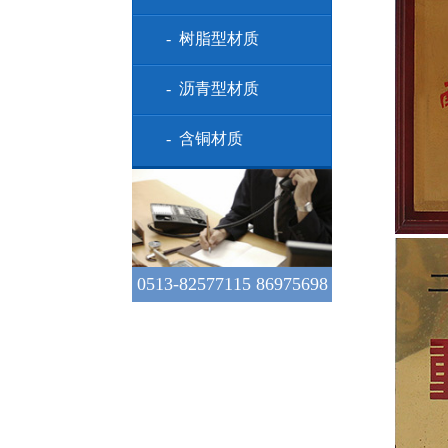
- 树脂型材质
- 沥青型材质
- 含铜材质
0513-82577115 86975698